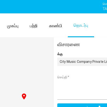
மெ
T
தொடர்பு
முகப்பு
பற்றி
காண்பி
விசாரணை
க்கு
City Music Company Private L
செய்தி
*