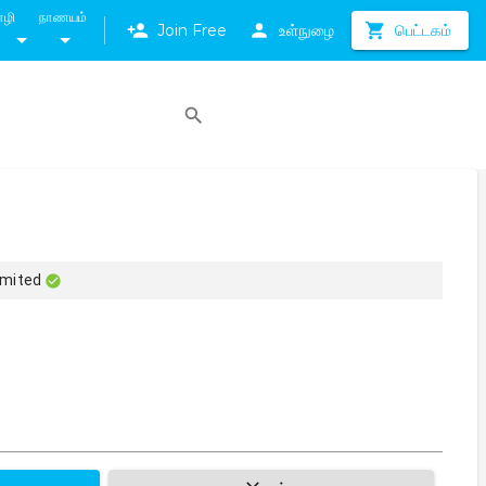
ாழி
நாணயம்
Join Free
உள்நுழை
பெட்டகம்
A
imited