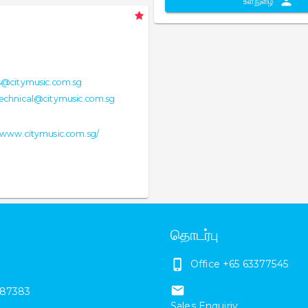
உள்நுழை
es@citymusic.com.sg
 technical@citymusic.com.sg
/www.citymusic.com.sg/
தொடர்பு
Office +65 63377545
87383
Sales Enquiriy