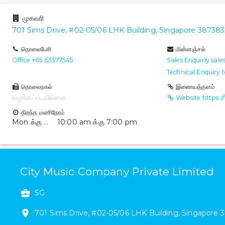
முகவரி
701
Sims Drive
,
#
02-05/06
LHK Building
,
Singapore
387383
தொலைபேசி
மின்னஞ்சல்
Office +65 63377545
Sales Enquiriy sal
Technical Enquiry
தொலைநகல்
இணையத்தளம்
வழங்கப்படவில்லை
Website https:/
திறந்த மணிநேரம்
Mon க்கு Sat
10:00 am
க்கு
7:00 pm
City Music Company Private Limited
SG
701
Sims Drive
,
#
02-05/06
LHK Building
,
Singapore
3