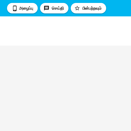
அழைப்பு
செய்தி
பின்பற்றவும்